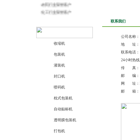
·
化工行业荣誉客户
·
润滑油行业荣誉客户
·
兽药行业荣誉客户
联系我们
·
五金电子建材行业荣誉客户
·
大学、医院荣誉客户
公司名称：
·
其他行业荣誉客户
收缩机
地 址： 
·
荣誉客户
联系电话： (03
包装机
更多客户……
24小时热线： 
灌装机
传 真： (03
邮 编： 4
封口机
网 址：
喷码机
邮 箱： cm
枕式包装机
自动贴标机
透明膜包装机
打包机