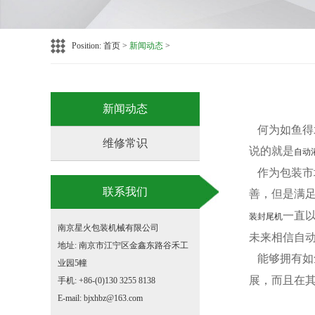
Position:
首页
>
新闻动态
>
新闻动态
何为如鱼得
维修常识
说的就是
自动
作为包装市
联系我们
善，但是满
一直
装封尾机
南京星火包装机械有限公司
未来相信自
地址: 南京市江宁区金鑫东路谷禾工
能够拥有如
业园5幢
展，而且在
手机: +86-(0)130 3255 8138
E-mail: bjxhbz@163.com