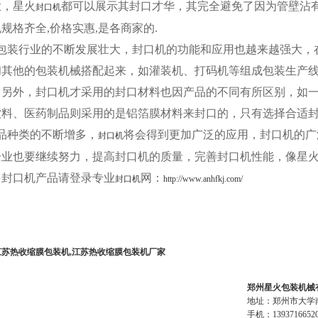
业，星火
都可以展示其封口才华，其完全避免了因为管壁沾有
封口机
规格齐全,价格实惠,是各商家的.
包装行业的不断发展壮大，封口机的功能和应用也越来越强大，
和其他的包装机械搭配起来，如灌装机、打码机等组成包装生产
。另外，封口机才采用的封口材料也因产品的不同有所区别，如
饮料、医药制品则采用的是铝箔膜材料来封口的，只有选择合适
品种类的不断增多，
将会得到更加广泛的应用，封口机的广
封口机
企业也要继续努力，提高封口机的质量，完善封口机性能，像星
多封口机产品请登录专业
网：
封口机
http://www.anhfkj.com/
江苏热收缩膜包装机,江苏热收缩膜包装机厂家
郑州星火包装机械
地址：郑州市大学
手机：1393716652