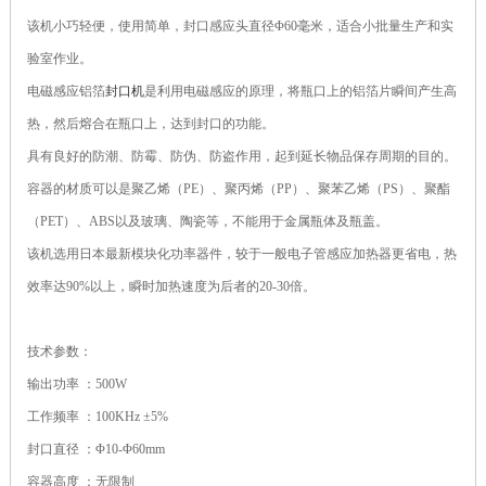
该机小巧轻便，使用简单，封口感应头直径Φ60毫米，适合小批量生产和实
验室作业。
电磁感应铝箔
封口机
是利用电磁感应的原理，将瓶口上的铝箔片瞬间产生高
热，然后熔合在瓶口上，达到封口的功能。
具有良好的防潮、防霉、防伪、防盗作用，起到延长物品保存周期的目的。
容器的材质可以是聚乙烯（PE）、聚丙烯（PP）、聚苯乙烯（PS）、聚酯
（PET）、ABS以及玻璃、陶瓷等，不能用于金属瓶体及瓶盖。
该机选用日本最新模块化功率器件，较于一般电子管感应加热器更省电，热
效率达90%以上，瞬时加热速度为后者的20-30倍。
技术参数：
输出功率 ：500W
工作频率 ：100KHz ±5%
封口直径 ：Φ10-Φ60mm
容器高度 ：无限制