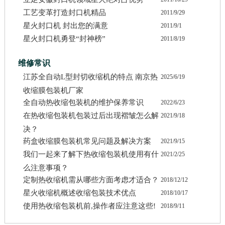
工艺变革打造封口机精品
2011/9/29
星火封口机 封出您的满意
2011/9/1
星火封口机勇登“封神榜”
2011/8/19
维修常识
江苏全自动L型封切收缩机的特点 南京热
2025/6/19
收缩膜包装机厂家
全自动热收缩包装机的维护保养常识
2022/6/23
在热收缩包装机包装过后出现褶皱怎么解
2021/9/18
决？
药盒收缩膜包装机常见问题及解决方案
2021/9/15
我们一起来了解下热收缩包装机使用有什
2021/2/25
么注意事项？
定制热收缩机需从哪些方面考虑才适合？
2018/12/12
星火收缩机概述收缩包装技术优点
2018/10/17
使用热收缩包装机前,操作者应注意这些!
2018/9/11