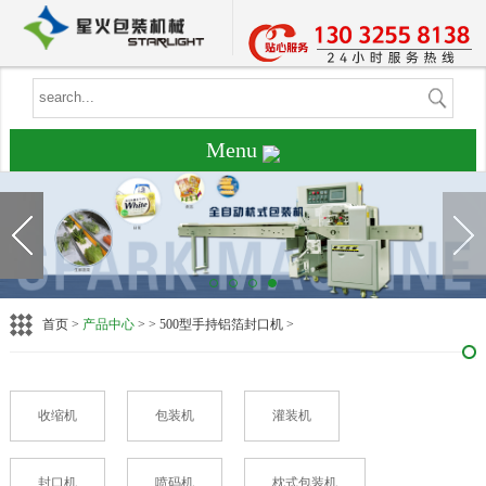
Menu
首页
>
产品中心
> > 500型手持铝箔封口机 >
收缩机
包装机
灌装机
封口机
喷码机
枕式包装机