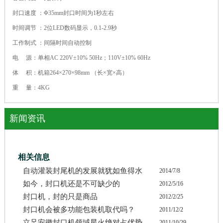
封口速度 ：Φ35mm封口时间为1秒左右
时间调节 ：2位LED数码显示，0.1-2.9秒
工作制式 ：间隔时间自动控制
电 源：单相AC 220V±10% 50Hz；110V±10% 60Hz
体 积：机箱264×270×98mm （长×宽×高）
重 量：4KG
新闻资讯
相关信息
自动灌装封尾机的发展就犹如鱼得水
2014/7/8
如今，封口机还是不可缺少的
2012/5/16
封口机，封的只是商品
2012/2/25
封口机会被多功能包装机取代吗？
2011/12/2
立足安徽封口机领域星火绝对占优势
2011/10/29