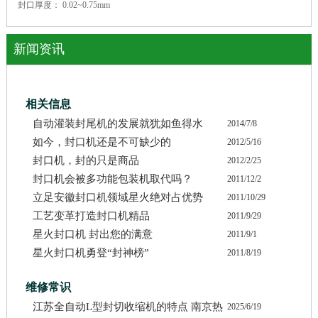
封口厚度： 0.02~0.75mm
新闻资讯
相关信息
自动灌装封尾机的发展就犹如鱼得水
2014/7/8
如今，封口机还是不可缺少的
2012/5/16
封口机，封的只是商品
2012/2/25
封口机会被多功能包装机取代吗？
2011/12/2
立足安徽封口机领域星火绝对占优势
2011/10/29
工艺变革打造封口机精品
2011/9/29
星火封口机 封出您的满意
2011/9/1
星火封口机勇登“封神榜”
2011/8/19
维修常识
江苏全自动L型封切收缩机的特点 南京热
2025/6/19