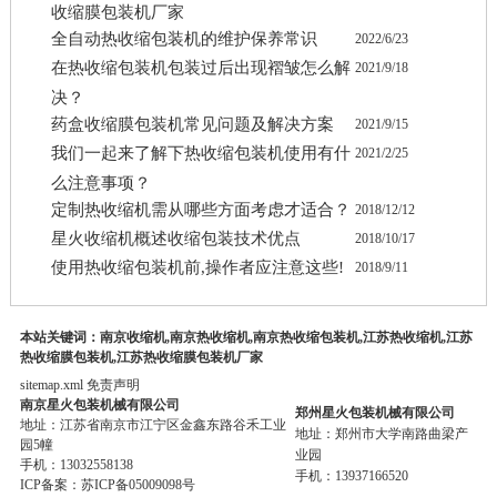
收缩膜包装机厂家
全自动热收缩包装机的维护保养常识
2022/6/23
在热收缩包装机包装过后出现褶皱怎么解
2021/9/18
决？
药盒收缩膜包装机常见问题及解决方案
2021/9/15
我们一起来了解下热收缩包装机使用有什
2021/2/25
么注意事项？
定制热收缩机需从哪些方面考虑才适合？
2018/12/12
星火收缩机概述收缩包装技术优点
2018/10/17
使用热收缩包装机前,操作者应注意这些!
2018/9/11
本站关键词：南京收缩机,南京热收缩机,南京热收缩包装机,江苏热收缩机,江苏
热收缩膜包装机,江苏热收缩膜包装机厂家
sitemap.xml
免责声明
南京星火包装机械有限公司
郑州星火包装机械有限公司
地址：江苏省南京市江宁区金鑫东路谷禾工业
地址：郑州市大学南路曲梁产
园5幢
业园
手机：13032558138
手机：13937166520
ICP备案：
苏ICP备05009098号