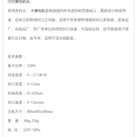
理想
捆包机
械。
原理及特点： 本
捆包机
是根据国内外先进的机型基础上，重新设计制造而
成，还有立卧两用封口之功能。适用于所有塑料薄膜的封口及制袋，是食品
厂、化妆品厂、药厂等单位的理想封口设备，可连续运转，还可根据用户需
要打出日期、批号等。适用于流水线配套。
技术参数：
最大功率： 520W
传送速度： 0～12.5米/分
封口宽度： 4~12mm
封袋高度： 65-420mm
封口速度： 0~15m/min
主机尺寸： 800x400x300mm
重 量： 30kg 35kg
电 压 ： 220V 50Hz